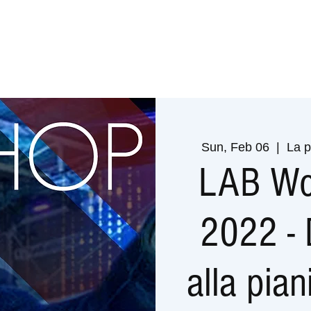
Sun, Feb 06
  |  
La p
LAB Wo
2022 - D
alla pian