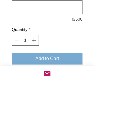
0/500
Quantity
*
Add to Cart
Buy Now
Acquisto n. 10 foto
digitali evento PRIMO APERISHIBA
Spedizione in modo digitale
I dati di spedizione sono di default ma